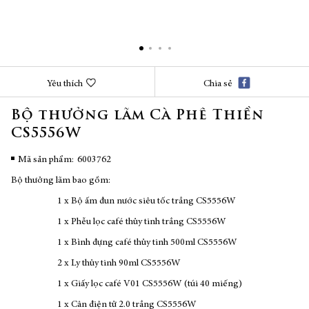
Chuyển
Yêu thích
Chia sẻ
đến
phần
Bộ thưởng lãm Cà Phê Thiền
đầu
CS5556W
của
thư
viện
Mã sản phẩm
6003762
hình
Bộ thưởng lãm bao gồm:
ảnh
1 x Bộ ấm đun nước siêu tốc trắng CS5556W
1 x Phễu lọc café thủy tinh trắng CS5556W
1 x Bình đựng café thủy tinh 500ml CS5556W
2 x Ly thủy tinh 90ml CS5556W
1 x Giấy lọc café V01 CS5556W (túi 40 miếng)
1 x Cân điện tử 2.0 trắng CS5556W