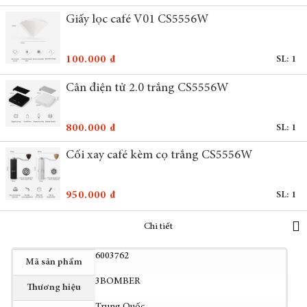
Giấy lọc café V01 CS5556W
100.000 ₫
SL: 1
Cân điện tử 2.0 trắng CS5556W
800.000 ₫
SL: 1
Cối xay café kèm cọ trắng CS5556W
950.000 ₫
SL: 1
Chi tiết
Thêm
6003762
Mã sản phẩm
thông
3BOMBER
tin
Thương hiệu